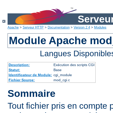
Serveu
Apache
>
Serveur HTTP
>
Documentation
>
Version 2.4
>
Modules
Module Apache mod
Langues Disponible
Description:
Exécution des scripts CGI
Statut:
Base
Identificateur de Module:
cgi_module
Fichier Source:
mod_cgi.c
Sommaire
Tout fichier pris en compte 