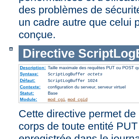
des problèmes de sécurité 
un cadre autre que celui p
conçue.
Directive
ScriptLog
Description:
Taille maximale des requêtes PUT ou POST qui 
Syntaxe:
ScriptLogBuffer
octets
Défaut:
ScriptLogBuffer 1024
Contexte:
configuration du serveur, serveur virtuel
Statut:
Base
Module:
,
mod_cgi
mod_cgid
Cette directive permet de l
corps de toute entité PU
enregistrée dans le journa