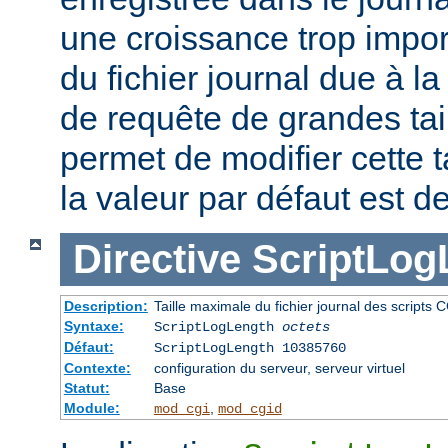
une croissance trop impor
du fichier journal due à l
de requête de grandes tail
permet de modifier cette t
la valeur par défaut est d
Directive
ScriptLog
Description:
Taille maximale du fichier journal des scripts 
Syntaxe:
ScriptLogLength
octets
Défaut:
ScriptLogLength 10385760
Contexte:
configuration du serveur, serveur virtuel
Statut:
Base
Module:
,
mod_cgi
mod_cgid