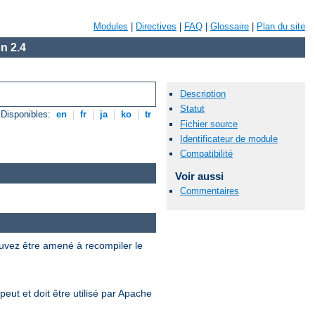
Modules
|
Directives
|
FAQ
|
Glossaire
|
Plan du site
n 2.4
Description
Statut
Disponibles:
en
|
fr
|
ja
|
ko
|
tr
Fichier source
Identificateur de module
Compatibilité
Voir aussi
Commentaires
uvez être amené à recompiler le
eut et doit être utilisé par Apache