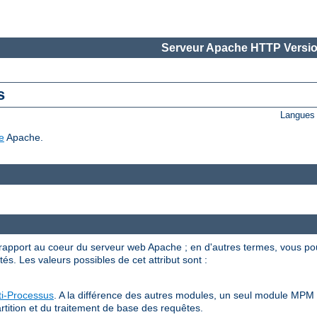
Serveur Apache HTTP Versio
s
Langues 
e
Apache.
apport au coeur du serveur web Apache ; en d'autres termes, vous po
s. Les valeurs possibles de cet attribut sont :
i-Processus
. A la différence des autres modules, un seul module MPM p
rtition et du traitement de base des requêtes.