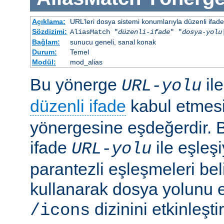
Açıklama:
URL’leri dosya sistemi konumlarıyla düzenli ifadel
Sözdizimi:
AliasMatch "
düzenli-ifade
" "
dosya-yolu
Bağlam:
sunucu geneli, sanal konak
Durum:
Temel
Modül:
mod_alias
Bu yönerge
il
URL-yolu
düzenli ifade
kabul etmes
yönergesine eşdeğerdir. Be
ifade
ile eşleş
URL-yolu
parantezli eşleşmeleri bel
kullanarak dosya yolunu e
dizinini etkinleşt
/icons