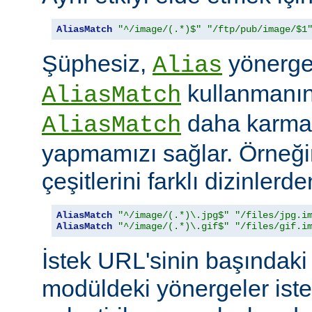
AliasMatch
"^/image/(.*)$"
"/ftp/pub/image/$1
Şüphesiz,
yönerges
Alias
kullanmanın 
AliasMatch
daha karmaş
AliasMatch
yapmamızı sağlar. Örneğin
çeşitlerini farklı dizinler
AliasMatch
"^/image/(.*)\.jpg$"
"/files/jpg.i
AliasMatch
"^/image/(.*)\.gif$"
"/files/gif.i
İstek URL'sinin başındaki 
modüldeki yönergeler iste