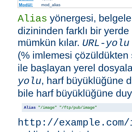
Modül:
mod_alias
yönergesi, belgele
Alias
dizininden farklı bir yerd
mümkün kılar.
URL-yolu
(% imlemesi çözüldükten
ile başlayan yerel dosyala
, harf büyüklüğüne d
yolu
bile harf büyüklüğüne duya
Alias
"/image"
"/ftp/pub/image"
http://example.com/