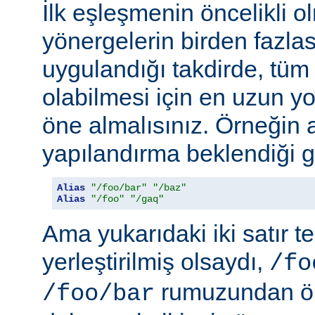
İlk eşleşmenin öncelikli o
yönergelerin birden fazlası
uygulandığı takdirde, tüm 
olabilmesi için en uzun y
öne almalısınız. Örneğin 
yapılandırma beklendiği gi
Alias
"/foo/bar"
"/baz"
Alias
"/foo"
"/gaq"
Ama yukarıdaki iki satır t
yerleştirilmiş olsaydı,
/fo
rumuzundan ön
/foo/bar