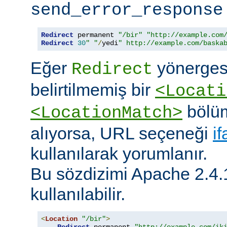
send_error_response
Redirect
 permanent 
"/bir"
"http://example.com
Redirect
30
" "
/
yedi
" http://example.com/baska
Eğer
yönerges
Redirect
belirtilmemiş bir
<Locati
bölüm
<LocationMatch>
alıyorsa, URL seçeneği
i
kullanılarak yorumlanır.
Bu sözdizimi Apache 2.4.
kullanılabilir.
<
Location
"/bir"
>