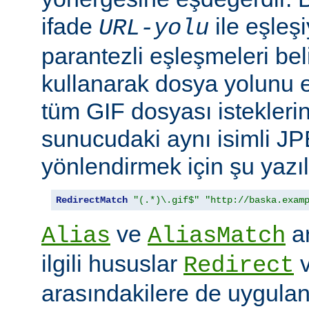
ifade
ile eşleş
URL-yolu
parantezli eşleşmeleri bel
kullanarak dosya yolunu e
tüm GIF dosyası isteklerin
sunucudaki aynı isimli J
yönlendirmek için şu yazıla
RedirectMatch
"(.*)\.gif$"
"http://baska.exam
ve
ar
Alias
AliasMatch
ilgili hususlar
Redirect
arasındakilere de uygulanır