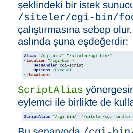
şeklindeki bir istek sunu
/siteler/cgi-bin/fo
çalıştırmasına sebep olur
aslında şuna eşdeğerdir:
Alias
"/cgi-bin/"
"/siteler/cgi-bin/"
<
Location
"/cgi-bin"
>
SetHandler
 cgi-script

Options
+ExecCGI
</
Location
>
yönergesini
ScriptAlias
eylemci ile birlikte de kull
ScriptAlias
"/cgi-bin/"
"/siteler/cgi-handler
Bu senaryoda
/cgi-bin