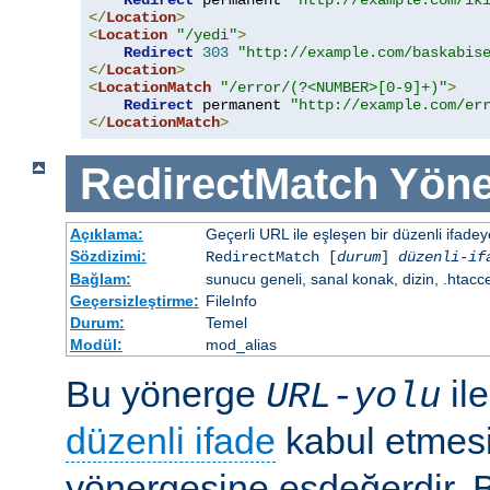
Redirect
 permanent 
"http://example.com/ik
</
Location
>
<
Location
"/yedi"
>
Redirect
303
"http://example.com/baskabis
</
Location
>
<
LocationMatch
"/error/(?<NUMBER>[0-9]+)"
>
Redirect
 permanent 
"http://example.com/er
</
LocationMatch
>
RedirectMatch
Yöne
Açıklama:
Geçerli URL ile eşleşen bir düzenli ifade
Sözdizimi:
RedirectMatch [
durum
]
düzenli-if
Bağlam:
sunucu geneli, sanal konak, dizin, .htacc
Geçersizleştirme:
FileInfo
Durum:
Temel
Modül:
mod_alias
Bu yönerge
il
URL-yolu
düzenli ifade
kabul etmes
yönergesine eşdeğerdir. Be