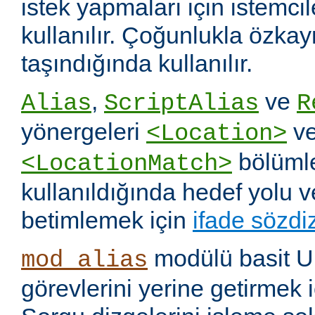
istek yapmaları için istemci
kullanılır. Çoğunlukla özka
taşındığında kullanılır.
,
ve
Alias
ScriptAlias
R
yönergeleri
v
<Location>
bölümle
<LocationMatch>
kullanıldığında hedef yolu 
betimlemek için
ifade sözdi
modülü basit U
mod_alias
görevlerini yerine getirmek i