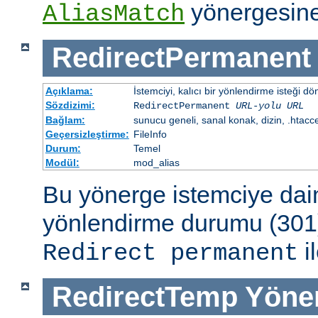
yönergesine
AliasMatch
RedirectPermanent
Açıklama:
İstemciyi, kalıcı bir yönlendirme isteği dö
Sözdizimi:
RedirectPermanent
URL-yolu
URL
Bağlam:
sunucu geneli, sanal konak, dizin, .htacc
Geçersizleştirme:
FileInfo
Durum:
Temel
Modül:
mod_alias
Bu yönerge istemciye dai
yönlendirme durumu (301)
il
Redirect permanent
RedirectTemp
Yöne