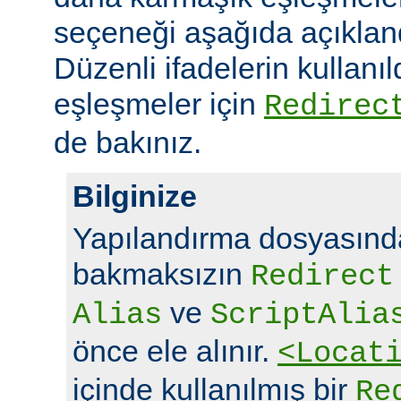
seçeneği aşağıda açıklandı
Düzenli ifadelerin kullanı
eşleşmeler için
Redirec
de bakınız.
Bilginize
Yapılandırma dosyasında
bakmaksızın
Redirect
ve
Alias
ScriptAlia
önce ele alınır.
<Locat
içinde kullanılmış bir
Re