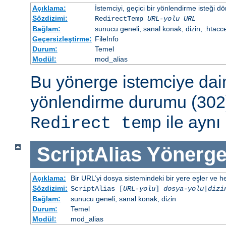
Açıklama:
İstemciyi, geçici bir yönlendirme isteği dö
Sözdizimi:
RedirectTemp
URL-yolu
URL
Bağlam:
sunucu geneli, sanal konak, dizin, .htacc
Geçersizleştirme:
FileInfo
Durum:
Temel
Modül:
mod_alias
Bu yönerge istemciye dai
yönlendirme durumu (302)
ile aynı 
Redirect temp
ScriptAlias
Yönerge
Açıklama:
Bir URL’yi dosya sistemindeki bir yere eşler ve hed
Sözdizimi:
ScriptAlias [
URL-yolu
]
dosya-yolu
|
dizi
Bağlam:
sunucu geneli, sanal konak, dizin
Durum:
Temel
Modül:
mod_alias