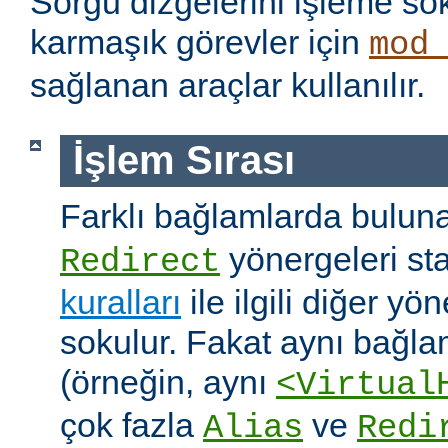
Sorgu dizgelerini işleme s
karmaşık görevler için
mod
sağlanan araçlar kullanılır.
İşlem Sırası
Farklı bağlamlarda bulu
yönergeleri st
Redirect
kuralları
ile ilgili diğer yö
sokulur. Fakat aynı bağla
(örneğin, aynı
<Virtual
çok fazla
ve
Alias
Redi