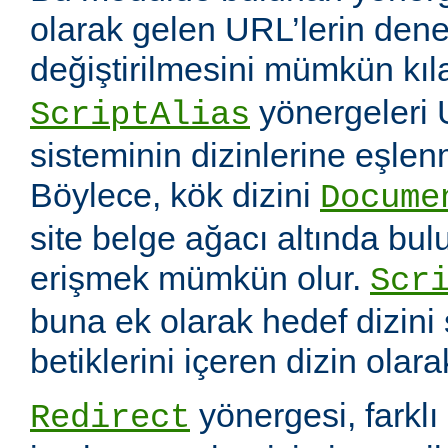
olarak gelen URL’lerin dene
değiştirilmesini mümkün kıl
yönergeleri 
ScriptAlias
sisteminin dizinlerine eşlen
Böylece, kök dizini
Docume
site belge ağacı altında bu
erişmek mümkün olur.
Scr
buna ek olarak hedef dizin
betiklerini içeren dizin olara
yönergesi, farklı 
Redirect