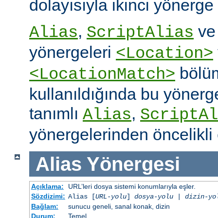
dolayısıyla ikinci yönerge
,
v
Alias
ScriptAlias
yönergeleri
<Location>
bölüm
<LocationMatch>
kullanıldığında bu yönerg
tanımlı
,
Alias
ScriptAl
yönergelerinden öncelikli 
Alias
Yönergesi
Açıklama:
URL’leri dosya sistemi konumlarıyla eşler.
Sözdizimi:
Alias [
URL-yolu
]
dosya-yolu
|
dizin-yo
Bağlam:
sunucu geneli, sanal konak, dizin
Durum:
Temel