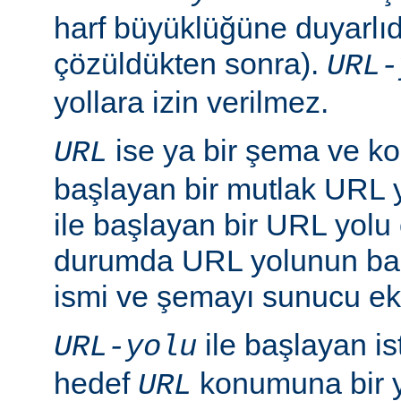
harf büyüklüğüne duyarlıd
çözüldükten sonra).
URL-
yollara izin verilmez.
ise ya bir şema ve ko
URL
başlayan bir mutlak URL ya
ile başlayan bir URL yolu ol
durumda URL yolunun baş
ismi ve şemayı sunucu ekl
ile başlayan is
URL-yolu
hedef
konumuna bir y
URL