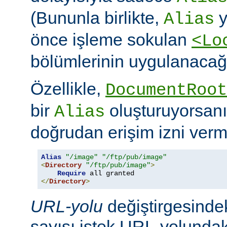
(Bununla birlikte,
y
Alias
önce işleme sokulan
<Lo
bölümlerinin uygulanacağı
Özellikle,
DocumentRoot
bir
oluşturuyorsanı
Alias
doğrudan erişim izni verme
Alias
"/image"
"/ftp/pub/image"
<
Directory
"/ftp/pub/image"
>
Require
</
Directory
>
URL-yolu
değiştirgesindek
sayısı istek URL-yolundaki