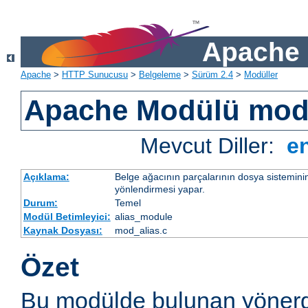
Apache 
Apache
>
HTTP Sunucusu
>
Belgeleme
>
Sürüm 2.4
>
Modüller
Apache Modülü mod
Mevcut Diller:
e
Açıklama:
Belge ağacının parçalarının dosya sistemini
yönlendirmesi yapar.
Durum:
Temel
Modül Betimleyici:
alias_module
Kaynak Dosyası:
mod_alias.c
Özet
Bu modülde bulunan yönerg