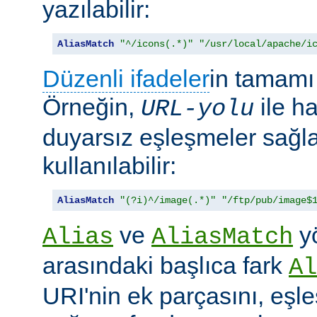
yazılabilir:
AliasMatch
"^/icons(.*)"
"/usr/local/apache/i
Düzenli ifadeler
in tamamı 
Örneğin,
ile h
URL-yolu
duyarsız eşleşmeler sağl
kullanılabilir:
AliasMatch
"(?i)^/image(.*)"
"/ftp/pub/image$
ve
yö
Alias
AliasMatch
arasındaki başlıca fark
Al
URI'nin ek parçasını, eşl