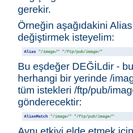
gerekir.
Örneğin aşağıdakini Alias
değiştirmek isteyelim:
Alias
"/image/"
"/ftp/pub/image/"
Bu eşdeğer DEĞİLdir - b
herhangi bir yerinde /ima
tüm istekleri /ftp/pub/imag
gönderecektir:
AliasMatch
"/image/"
"/ftp/pub/image/"
Aynı etkiyi elde etmek içi