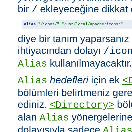
bir
ekleyeceğine dikkat e
/
Alias
"/icons/"
"/usr/local/apache/icons/"
diye bir tanım yaparsanız
ihtiyacından dolayı
/ico
kullanılmayacaktır.
Alias
hedefleri
için ek
Alias
<
bölümleri belirtmeniz ger
ediniz.
böl
<Directory>
alan
yönergelerine ö
Alias
dolayısıyla sadece
Alia