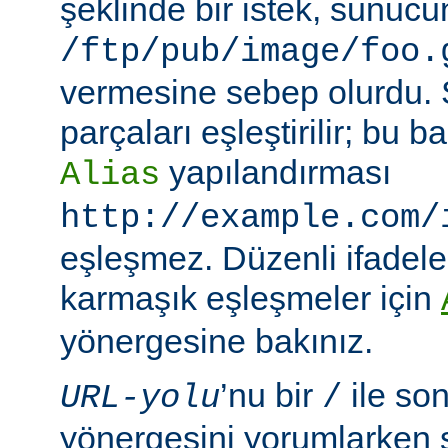
şeklinde bir istek, sunuc
/ftp/pub/image/foo.
vermesine sebep olurdu.
parçaları eşleştirilir; bu
yapılandırması
Alias
http://example.com/
eşleşmez. Düzenli ifadeler
karmaşık eşleşmeler için
yönergesine bakınız.
’nu bir
ile so
URL-yolu
/
yönergesini yorumlarken