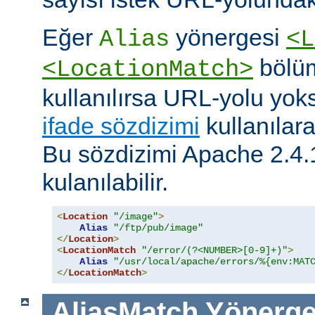
Eğer
yönergesi
Alias
<L
bölüm
<LocationMatch>
kullanılırsa URL-yolu yoks
ifade sözdizimi
kullanılar
Bu sözdizimi Apache 2.4.
kulanılabilir.
<
Location
"/image"
>
Alias
"/ftp/pub/image"
</
Location
>
<
LocationMatch
"/error/(?<NUMBER>[0-9]+)"
>
Alias
"/usr/local/apache/errors/%{env:MAT
</
LocationMatch
>
AliasMatch
Yönerge