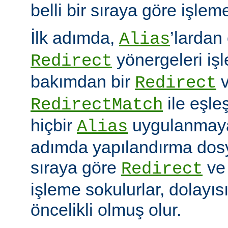
belli bir sıraya göre işlem
İlk adımda,
’lardan
Alias
yönergeleri iş
Redirect
bakımdan bir
v
Redirect
ile eşleş
RedirectMatch
hiçbir
uygulanmayac
Alias
adımda yapılandırma dosy
sıraya göre
v
Redirect
işleme sokulurlar, dolayıs
öncelikli olmuş olur.