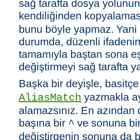
sağ tarafta dosya yolunu
kendiliğinden kopyalamas
bunu böyle yapmaz. Yani
durumda, düzenli ifadenin
tamamıyla baştan sona eş
değiştirmeyi sağ tarafta y
Başka bir deyişle, basitç
yazmakla ayn
AliasMatch
alamazsınız. En azından d
başına bir
ve sonuna bi
^
değiştirgenin sonuna da b