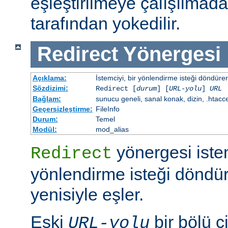
eşleştirilmeye çalışılma
tarafından yokedilir.
Redirect
Yönergesi
Açıklama:
İstemciyi, bir yönlendirme isteği döndürere
Sözdizimi:
Redirect [
durum
] [
URL-yolu
]
URL
Bağlam:
sunucu geneli, sanal konak, dizin, .htacc
Geçersizleştirme:
FileInfo
Durum:
Temel
Modül:
mod_alias
yönergesi iste
Redirect
yönlendirme isteği döndür
yenisiyle eşler.
Eski
bir bölü çi
URL-yolu