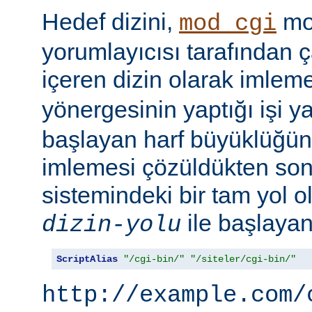
Hedef dizini,
mod
mod_cgi
yorumlayıcısı tarafından ça
içeren dizin olarak imlem
yönergesinin yaptığı işi y
başlayan harf büyüklüğün
imlemesi çözüldükten son
sistemindeki bir tam yol ol
ile başlayan 
dizin-yolu
ScriptAlias
"/cgi-bin/"
"/siteler/cgi-bin/"
http://example.com/